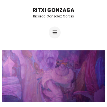
Skip
RITXI GONZAGA
to
Ricardo González García
content
(Press
Enter)