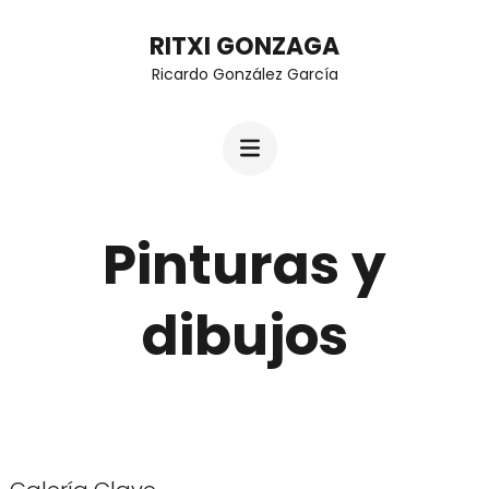
Skip
RITXI GONZAGA
to
Ricardo González García
content
(Press
Enter)
Pinturas y
dibujos